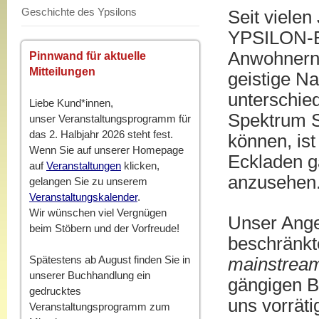
Geschichte des Ypsilons
Seit vielen 
YPSILON-Bu
Anwohnern
Pinnwand für aktuelle
Mitteilungen
geistige N
unterschie
Liebe Kund*innen,
Spektrum S
unser Veranstaltungsprogramm für
das 2. Halbjahr 2026 steht fest.
können, is
Wenn Sie auf unserer Homepage
Eckladen g
auf
Veranstaltungen
klicken,
anzusehen
gelangen Sie zu unserem
Veranstaltungskalender
.
Wir wünschen viel Vergnügen
Unser Ange
beim Stöbern und der Vorfreude!
beschränkte
Spätestens ab August finden Sie in
mainstrea
unserer Buchhandlung ein
gängigen Be
gedrucktes
uns vorräti
Veranstaltungsprogramm zum