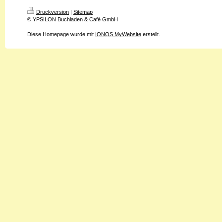
Druckversion
|
Sitemap
© YPSILON Buchladen & Café GmbH
Diese Homepage wurde mit
IONOS MyWebsite
erstellt.