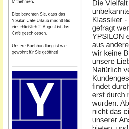
Mitnehmen.
Die Vielfalt
unbekannte
Bitte beachten Sie, dass das
Klassiker - 
Ypsilon Café Urlaub macht! Bis
gefragt wer
einschließlich 2. August ist das
Café geschlossen.
YPSILON eb
aus anderen
Unsere Buchhandlung ist wie
wir keine B
gewohnt für Sie geöffnet!
unsere Lieb
Natürlich 
Kundenges
findet durc
erst durch
wurden. Ab
nicht das e
unserer An
bieten, un