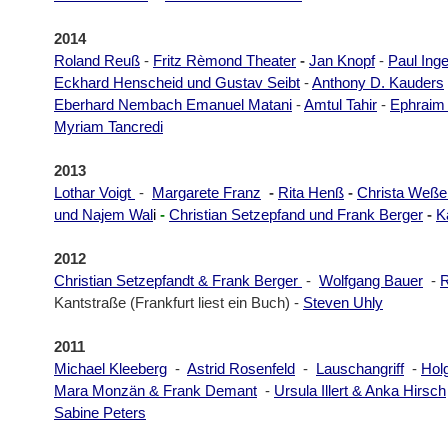
2014
Roland Reuß
-
Fritz Rèmond Theater
-
Jan Knopf
-
Paul Ing
Eckhard Henscheid und Gustav Seibt
-
Anthony D. Kauders
Eberhard Nembach Emanuel Matani
-
Amtul Tahir
-
Ephraim
Myriam Tancredi
2013
Lothar Voigt
-
Margarete Franz
-
Rita Henß
-
Christa Weße
und Najem Wal
i
-
Christian Setzepfand und Frank Berger
-
K
2012
Christian Setzepfandt & Frank Berger
-
Wolfgang Bauer
-
R
Kantstraße (Frankfurt liest ein Buch) -
Steven Uhly
2011
Michael Kleeberg
-
Astrid Rosenfeld
-
Lauschangriff
-
Hol
Mara Monzän & Frank Demant
-
Ursula Illert & Anka Hirsch
Sabine Peters