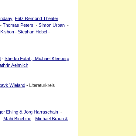
endaay
Fritz Rémond Theater
-
Thomas Peters
-
Simon Urban
-
 Kishon
-
Stephan Hebel -
l
-
Sherko Fatah, Michael Kleeberg
athrin Aehnlich
ayk Wieland
-
Literaturkreis
ger Ehling & Jörg Harraschain
-
-
Mahi Binebine
-
Michael Braun &