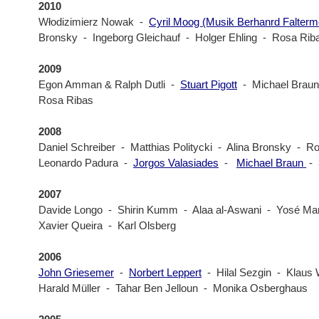
2010
Włodizimierz Nowak -
Cyril Moog (Musik Berhanrd Falterm
Bronsky - Ingeborg Gleichauf - Holger Ehling - Rosa Rib
2009
Egon Amman & Ralph Dutli -
Stuart Pigott
- Michael Braun
Rosa Ribas
2008
Daniel Schreiber - Matthias Politycki - Alina Bronsky - R
Leonardo Padura -
Jorgos Valasiades
-
Michael Braun
- 
2007
Davide Longo - Shirin Kumm - Alaa al-Aswani - Yosé M
Xavier Queira - Karl Olsberg
2006
John Griesemer
-
Norbert Leppert
- Hilal Sezgin - Klau
Harald Müller - Tahar Ben Jelloun - Monika Osberghaus