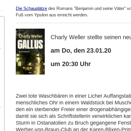
Die Schauplätze
des Romans "Benjamin und seine Väter" v
Fuß vom Ypsilon aus erreicht werden.
Charly Weller stellte seinen ne
r
am Do, den 23.01.20
um 20:30 Uhr
Zwei tote Waschbären in einer Licher Auffangstat
menschliches Ohr in einem Waldstück bei Muschen
n
den ein sterbender Freier einer drogenabhängigen
damit sie sich als Schriftstellerin verwirklichen k
Sturm in Ostanatolien zu Bruch gegangene Fenst
Werher-von-Braun-Club an der Karen-Blixen-Prim