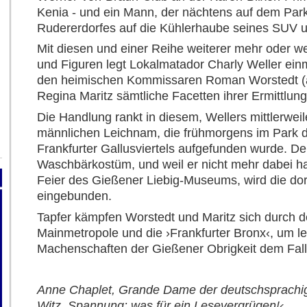
Kenia - und ein Mann, der nächtens auf dem Park
Rudererdorfes auf die Kühlerhaube seines SUV ur
Mit diesen und einer Reihe weiterer mehr oder we
und Figuren legt Lokalmatador Charly Weller einm
den heimischen Kommissaren Roman Worstedt (al
Regina Maritz sämtliche Facetten ihrer Ermittlun
Die Handlung rankt in diesem, Wellers mittlerwei
männlichen Leichnam, die frühmorgens im Park d
Frankfurter Gallusviertels aufgefunden wurde. D
Waschbärkostüm, und weil er nicht mehr dabei hat
Feier des Gießener Liebig-Museums, wird die dort
eingebunden.
Tapfer kämpfen Worstedt und Maritz sich durch 
Mainmetropole und die ›Frankfurter Bronx‹, um le
Machenschaften der Gießener Obrigkeit dem Fall
Anne Chaplet, Grande Dame der deutschsprachige
Witz, Spannung: was für ein Lesevergrügen!‹