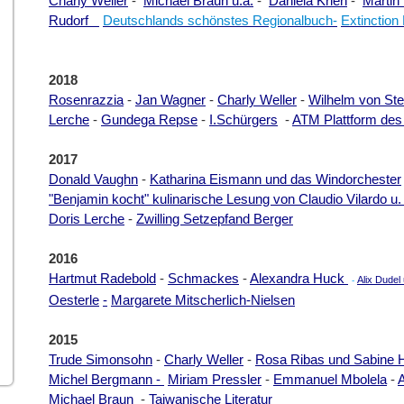
Charly Weller
-
Michael Braun u.a.
-
Daniela Krien
-
Martin
Rudorf
Deutschlands schönstes Regionalbuch
-
Extinction 
2018
Rosenrazzia
-
Jan Wagner
-
Charly Weller
-
Wilhelm von Ste
Lerche
-
Gundega Repse
-
I.Schürgers
-
ATM Plattform des
2017
Donald Vaughn
-
Katharina Eismann und das Windorchester
"Benjamin kocht" kulinarische Lesung von Claudio Vilardo u.
Doris Lerche
-
Zwilling Setzepfand Berger
2016
Hartmut Radebold
-
Schmackes
-
Alexandra Huck
Alix Dudel
-
Oesterle
-
Margarete Mitscherlich-Nielsen
2015
Trude Simonsohn
-
Charly Weller
-
Rosa Ribas und Sabine
Michel Bergmann -
Miriam Pressler
-
Emmanuel Mbolela
-
A
Michael Braun
-
Taiwanische Literatur