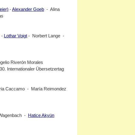
eier)
-
Alexander Goeb
- Alina
as
 -
Lothar Voigt
- Norbert Lange -
ogelio Riverón Morales
30. Internationaler Übersetzertag
aria Caccamo - María Reimondez
s Wagenbach -
Hatice Akyün