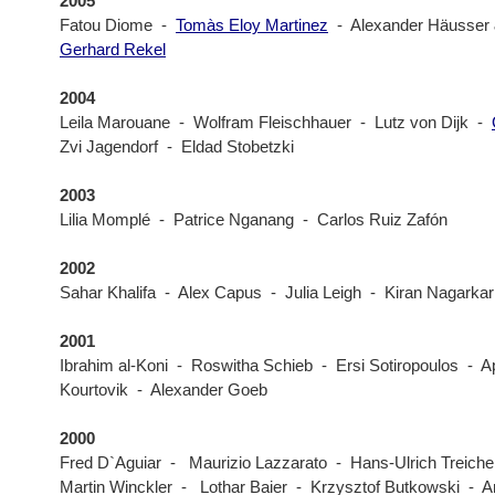
2005
Fatou Diome -
Tomàs Eloy Martinez
- Alexander Häusser 
Gerhard Rekel
2004
Leila Marouane - Wolfram Fleischhauer - Lutz von Dijk -
Zvi Jagendorf - Eldad Stobetzki
2003
Lilia Momplé - Patrice Nganang - Carlos Ruiz Zafón
2002
Sahar Khalifa - Alex Capus - Julia Leigh - Kiran Nagarkar
2001
Ibrahim al-Koni - Roswitha Schieb - Ersi Sotiropoulos - 
Kourtovik - Alexander Goeb
2000
Fred D`Aguiar - Maurizio Lazzarato - Hans-Ulrich Tre
Martin Winckler - Lothar Baier - Krzysztof Butkowski - A