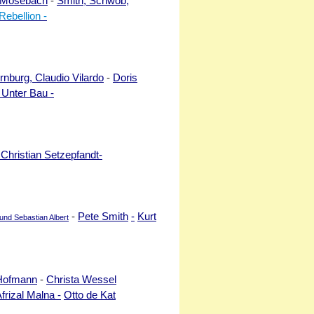
 Mosebach
-
Smith, Schwob,
Rebellion -
rnburg, Claudio Vilardo
-
Doris
 Unter Bau -
 Christian Setzepfandt-
-
Pete Smith
-
Kurt
 und Sebastian Albert
 Hofmann
-
Christa Wessel
frizal Malna -
Otto de Kat