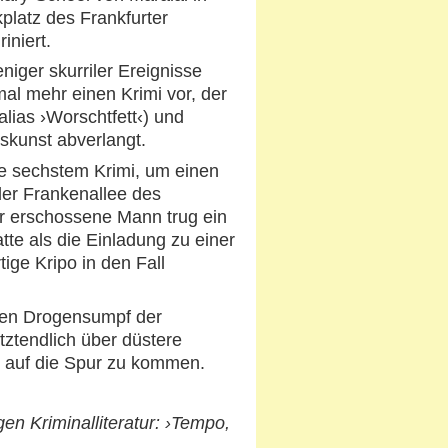
platz des Frankfurter
iniert.
niger skurriler Ereignisse
al mehr einen Krimi vor, der
ias ›Worschtfett‹) und
gskunst abverlangt.
le sechstem Krimi, um einen
er Frankenallee des
er erschossene Mann trug ein
te als die Einladung zu einer
ige Kripo in den Fall
den Drogensumpf der
tztendlich über düstere
 auf die Spur zu kommen.
n Kriminalliteratur: ›Tempo,