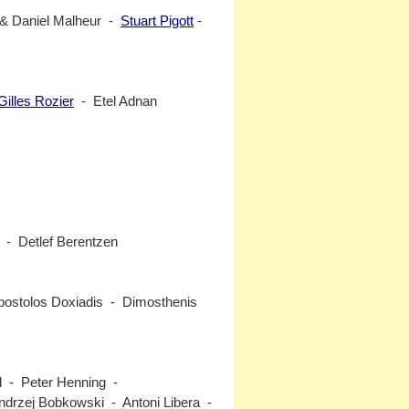
& Daniel Malheur -
Stuart Pigott
-
Gilles Rozier
- Etel Adnan
 - Detlef Berentzen
Apostolos Doxiadis - Dimosthenis
ichel - Peter Henning -
ndrzej Bobkowski - Antoni Libera -