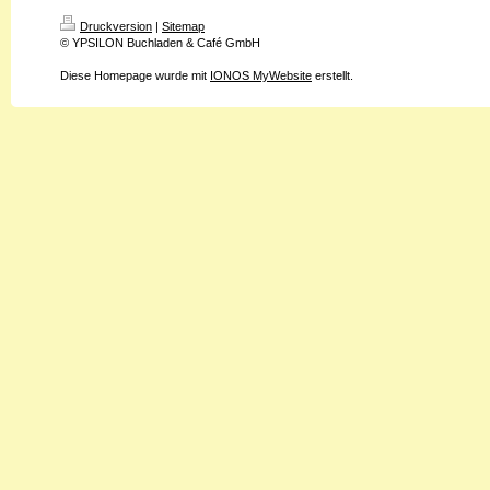
Druckversion
|
Sitemap
© YPSILON Buchladen & Café GmbH
Diese Homepage wurde mit
IONOS MyWebsite
erstellt.