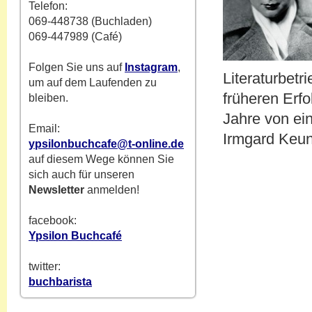
Telefon:
069-448738 (Buchladen)
069-447989 (Café)
Folgen Sie uns auf
Instagram
,
Literaturbetr
um auf dem Laufenden zu
früheren Erf
bleiben.
Jahre von ei
Email:
Irmgard Keun
ypsilonbuchcafe@t-online.de
auf diesem Wege können Sie
sich auch für unseren
Newsletter
anmelden!
facebook:
Ypsilon Buchcafé
twitter:
buchbarista