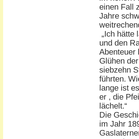
einen Fall 
Jahre schw
weitrechen
„Ich hätte 
und den Ra
Abenteuer 
Glühen der
siebzehn St
führten. Wi
lange ist e
er , die Pf
lächelt.“
Die Geschi
im Jahr 189
Gaslaterne