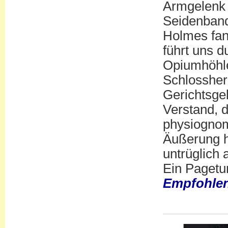
Armgelenk 
Seidenban
Holmes fan
führt uns d
Opiumhöhle
Schlossher
Gerichtsgeb
Verstand, 
physiognom
Äußerung h
untrüglich 
Ein Pagetur
Empfohlen