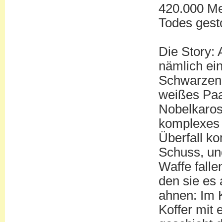
420.000 Me
Todes gest
Die Story: 
nämlich ei
Schwarzen 
weißes Paa
Nobelkaross
komplexes
Überfall k
Schuss, und
Waffe falle
den sie es
ahnen: Im K
Koffer mit