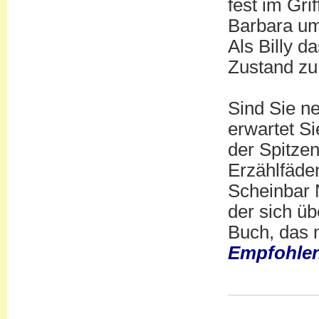
fest im Gri
Barbara um 
Als Billy d
Zustand zu
Sind Sie ne
erwartet Si
der Spitze
Erzählfäde
Scheinbar 
der sich ü
Buch, das 
Empfohlen