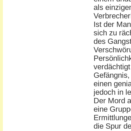
als einzig
Verbrecher
Ist der Man
sich zu rä
des Gangste
Verschwörun
Persönlich
verdächtig
Gefängnis,
einen genia
jedoch in l
Der Mord an
eine Grupp
Ermittlunge
die Spur de