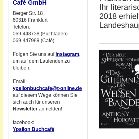
Café GmbH
Ihr literar
Berger Str. 18
2018 erhie
60316 Frankfurt
Landeshaup
Telefon:
069-448738 (Buchladen)
069-447989 (Café)
Folgen Sie uns auf
Instagram
,
um auf dem Laufenden zu
bleiben.
Email:
ypsilonbuchcafe@t-online.de
auf diesem Wege können Sie
sich auch für unseren
Newsletter
anmelden!
facebook:
Ypsilon Buchcafé