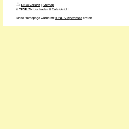
Druckversion
|
Sitemap
© YPSILON Buchladen & Café GmbH
Diese Homepage wurde mit
IONOS MyWebsite
erstellt.