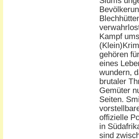
Slums unge
Bevölkerung
Blechhütte
verwahrlost
Kampf ums 
(Klein)Krim
gehören fü
eines Lebe
wundern, d
brutaler Th
Gemüter nur
Seiten. Sm
vorstellbar
offizielle 
in Südafri
sind zwisc