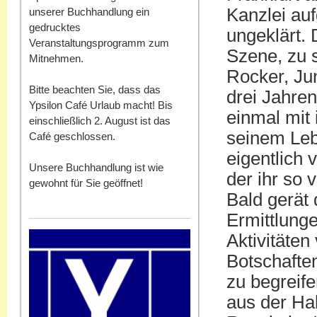
Kanzlei au
unserer Buchhandlung ein
gedrucktes
ungeklärt. 
Veranstaltungsprogramm zum
Szene, zu s
Mitnehmen.
Rocker, Jun
Bitte beachten Sie, dass das
drei Jahren
Ypsilon Café Urlaub macht! Bis
einmal mit 
einschließlich 2. August ist das
seinem Leb
Café geschlossen.
eigentlich 
Unsere Buchhandlung ist wie
der ihr so 
gewohnt für Sie geöffnet!
Bald gerät 
Ermittlunge
Aktivitäten
Botschafte
zu begreife
aus der Ha