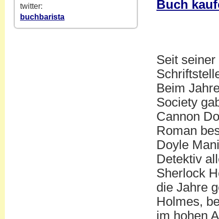
Buch kauf
twitter:
buchbarista
Seit seiner
Schriftstel
Beim Jahre
Society gab
Cannon Doy
Roman beste
Doyle Mani
Detektiv al
Sherlock H
die Jahre 
Holmes, ber
im hohen Al