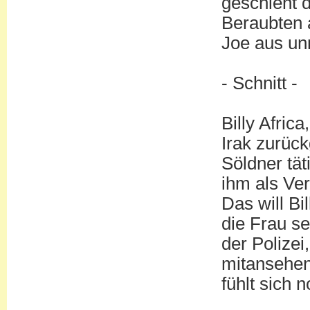
geschieht 
Beraubten a
Joe aus un
- Schnitt -
Billy Afric
Irak zurüc
Söldner tät
ihm als Ver
Das will Bil
die Frau s
der Polizei
mitansehen 
fühlt sich 