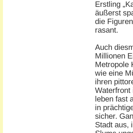
Erstling „K
äußerst sp
die Figure
rasant.
Auch diesma
Millionen 
Metropole 
wie eine M
ihren pitt
Waterfront 
leben fast
in prächti
sicher. Gan
Stadt aus,