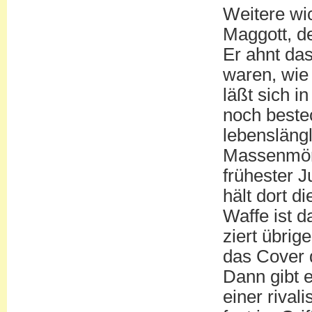
Weitere wic
Maggott, de
Er ahnt da
waren, wie
läßt sich i
noch beste
lebenslängl
Massenmörde
frühester J
hält dort d
Waffe ist d
ziert übrige
das Cover 
Dann gibt 
einer rival