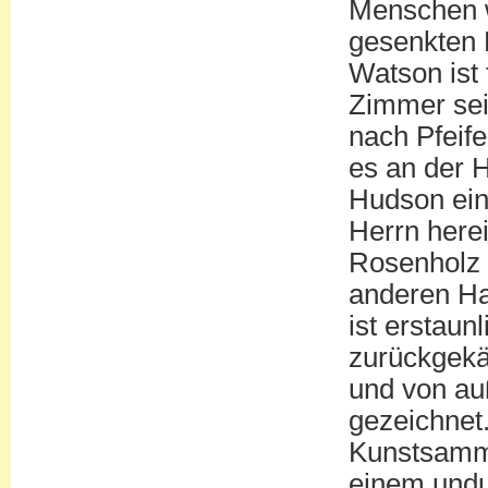
Menschen w
gesenkten 
Watson ist
Zimmer sei
nach Pfeife
es an der H
Hudson ein
Herrn herei
Rosenholz m
anderen Ha
ist erstaun
zurückgekä
und von au
gezeichnet.
Kunstsamml
einem undu