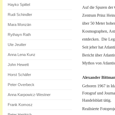
Hayko Spittel
Auf die Spuren der 
Rudi Schindler
Zentrum Prinz Heinr
über 50 Meter hohen
Mara Monzän
Kosmographen, Astr
Rythayn Rath
entdecken.
Die Lege
Ute Jeutter
Seit jeher hat Atla
Anna Lena Kunz
Bericht über Atlanti
Mythos von Atlanti
John Hewett
Horst Schäfer
Alexander Bittma
Peter Overbeck
Geboren 1967 in Ida
Fotograf und Journal
Anna Karpowicz-Westner
Handelsblatt tätig.
Frank Komosz
Realisierte Fotopro
Peter Heidrich