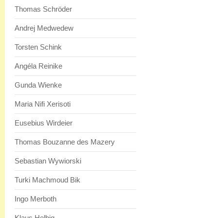
Thomas Schröder
Andrej Medwedew
Torsten Schink
Angéla Reinike
Gunda Wienke
Maria Nifi Xerisoti
Eusebius Wirdeier
Thomas Bouzanne des Mazery
Sebastian Wywiorski
Turki Machmoud Bik
Ingo Merboth
Klaus Helbig