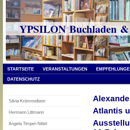
YPSILON Buchladen &
STARTSEITE
VERANSTALTUNGEN
EMPFEHLUNGE
DATENSCHUTZ
Alexander
Silvia Krömmelbein
Atlantis 
Hermann Littmann
Ausstellu
Angela Timper-Nittel