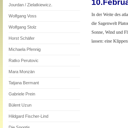
10.Febru
Jourdan / Zielatkiewicz.
In der Weite des at
Wolfgang Voss
die Sagenwelt Plato
Wolfgang Stolz
Sonne, Wind und Flu
Horst Schäfer
lassen: eine Klippen
Michaela Pfennig
Ratko Perutovic
Mara Monzän
Tatjana Bermant
Gabriele Prein
Bülent Uzun
Hildgard Fischer-Lind
Die Spontis