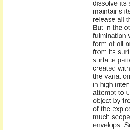
dissolve its
maintains it
release all 
But in the 
fulmination w
form at all 
from its sur
surface pat
created with
the variatio
in high inte
attempt to 
object by fr
of the explo
much scope 
envelops. So