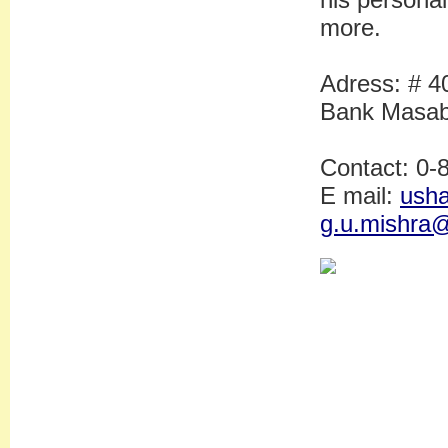
more.
Adress: # 4
Bank Masab
Contact: 0
E mail:
ush
g.u.mishra