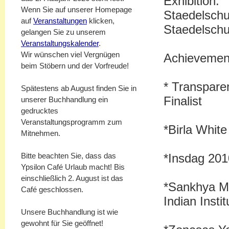
Exhibiti
Wenn Sie auf unserer Homepage
Staedelsch
auf
Veranstaltungen
klicken,
Staedels
gelangen Sie zu unserem
Veranstaltungskalender
.
Wir wünschen viel Vergnügen
Achievemen
beim Stöbern und der Vorfreude!
* Transpare
Spätestens ab August finden Sie in
Finalist
unserer Buchhandlung ein
gedrucktes
Veranstaltungsprogramm zum
*Birla Whit
Mitnehmen.
*Insdag 201
Bitte beachten Sie, dass das
Ypsilon Café Urlaub macht! Bis
einschließlich 2. August ist das
*Sankhya M
Café geschlossen.
Indian Instit
Unsere Buchhandlung ist wie
gewohnt für Sie geöffnet!