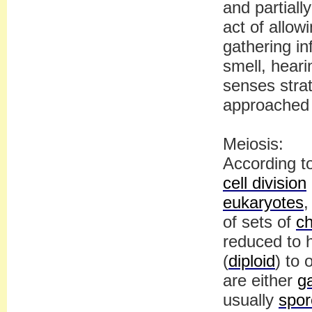
and partiall
act of allow
gathering i
smell, heari
senses strat
approached 
Meiosis:
According t
cell division
eukaryotes
,
of sets of
c
reduced to h
(
diploid
) to 
are either
g
usually
spor