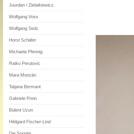
Jourdan / Zielatkiewicz.
Wolfgang Voss
Wolfgang Stolz
Horst Schäfer
Michaela Pfennig
Ratko Perutovic
Mara Monzän
Tatjana Bermant
Gabriele Prein
Bülent Uzun
Hildgard Fischer-Lind
Die Spontis