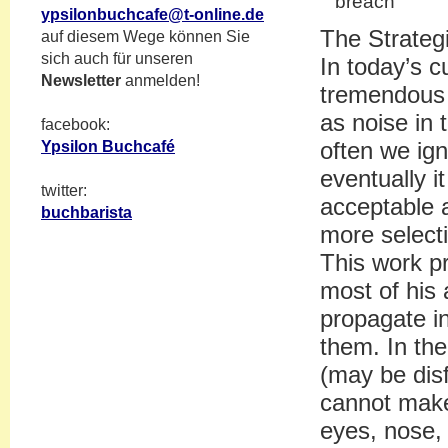
breach
ypsilonbuchcafe@t-online.de
The Strategi
auf diesem Wege können Sie
sich auch für unseren
In today’s c
Newsletter
anmelden!
tremendous 
as noise in
facebook:
often we ign
Ypsilon Buchcafé
eventually 
twitter:
acceptable 
buchbarista
more selecti
This work pr
most of his 
propagate i
them. In the
(may be disfi
cannot make
eyes, nose, 