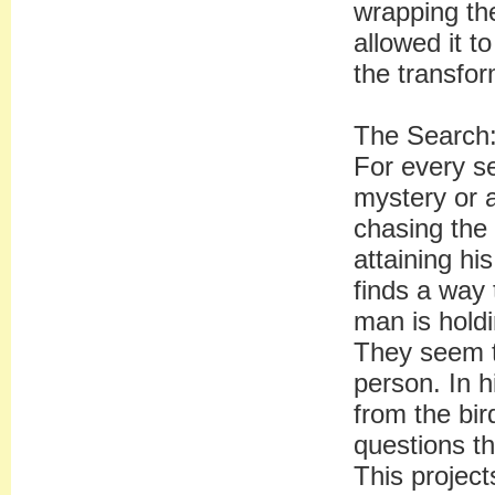
wrapping the
allowed it t
the transfor
The Search
For every se
mystery or a
chasing the 
attaining hi
finds a way 
man is holdi
They seem t
person. In h
from the bir
questions t
This project