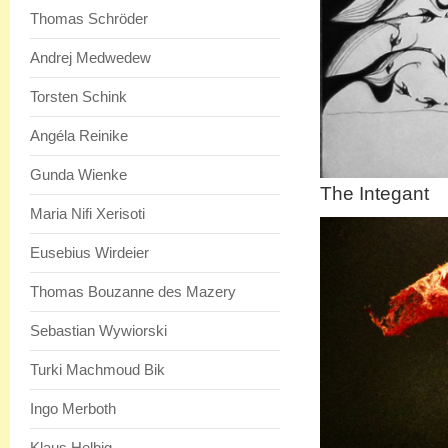
Thomas Schröder
Andrej Medwedew
Torsten Schink
Angéla Reinike
Gunda Wienke
The Integant
Maria Nifi Xerisoti
Eusebius Wirdeier
Thomas Bouzanne des Mazery
Sebastian Wywiorski
Turki Machmoud Bik
Ingo Merboth
Klaus Helbig