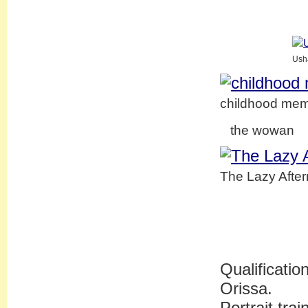
Ush
childhood mem
the wowan
The Lazy Afte
Qualificatio
Orissa.
Portrait tra