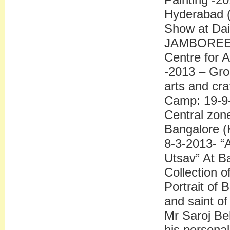
Hyderabad 
Show at Dai
JAMBOREE 2
Centre for 
-2013 – Gro
arts and cra
Camp: 19-9-
Central zon
Bangalore (
8-3-2013- “
Utsav” At B
Collection of
Portrait of
and saint of
Mr Saroj Beh
his persona