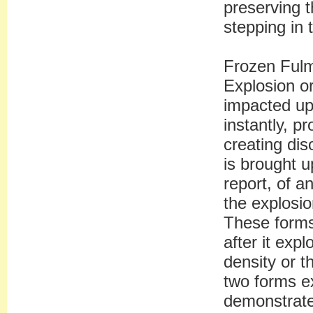
preserving t
stepping in 
Frozen Fulm
Explosion o
impacted up
instantly, 
creating dis
is brought u
report, of a
the explosio
These forms
after it exp
density or t
two forms ex
demonstrate