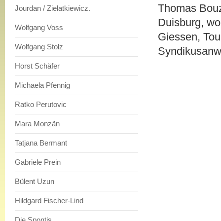
Thomas Bouz
Jourdan / Zielatkiewicz.
Duisburg, wo
Wolfgang Voss
Giessen, Toul
Wolfgang Stolz
Syndikusanwa
Horst Schäfer
Michaela Pfennig
Ratko Perutovic
Mara Monzän
Tatjana Bermant
Gabriele Prein
Bülent Uzun
Hildgard Fischer-Lind
Die Spontis