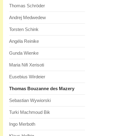
Thomas Schröder
Andrej Medwedew
Torsten Schink
Angéla Reinike
Gunda Wienke
Maria Nifi Xerisoti
Eusebius Wirdeier
Thomas Bouzanne des Mazery
Sebastian Wywiorski
Turki Machmoud Bik
Ingo Merboth
Klaus Helbig