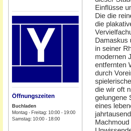
Einflüsse u
Die die rei
die plakati
Vervielfac
Damaskus u
in seiner R
modernen J
entfernten 
durch Vorein
spielerisch
die wir oft
Öffnungszeiten
gelungene 
eines lebe
Buchladen
Montag - Freitag: 10:00 - 19:00
jahrtausend
Samstag: 10:00 - 18:00
Machmoud B
Unwissende