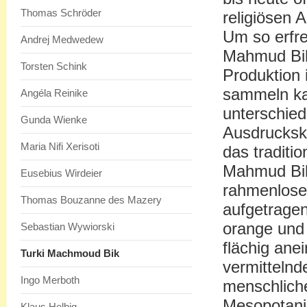
Thomas Schröder
religiösen 
Um so erfre
Andrej Medwedew
Mahmud Bik
Torsten Schink
Produktion 
sammeln ka
Angéla Reinike
unterschied
Gunda Wienke
Ausdruckskr
Maria Nifi Xerisoti
das traditio
Mahmud Biks
Eusebius Wirdeier
rahmenlose 
Thomas Bouzanne des Mazery
aufgetragen
orange und
Sebastian Wywiorski
flächig ane
Turki Machmoud Bik
vermittelnd
Ingo Merboth
menschlich
Mesopotani
Klaus Helbig