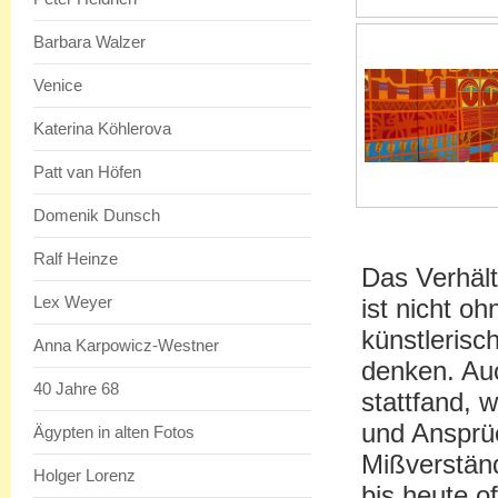
Barbara Walzer
Venice
Katerina Köhlerova
Patt van Höfen
Domenik Dunsch
Ralf Heinze
Das Verhäl
Lex Weyer
ist nicht oh
künstlerisc
Anna Karpowicz-Westner
denken. Auc
40 Jahre 68
stattfand, 
und Ansprü
Ägypten in alten Fotos
Mißverständ
Holger Lorenz
bis heute of