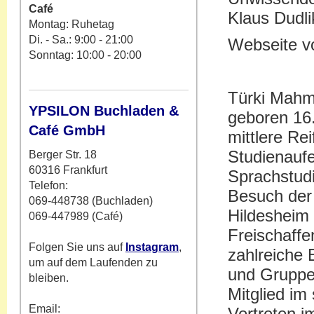
Café
Klaus Dudli
Montag: Ruhetag
Di. - Sa.: 9:00 - 21:00
Webseite v
Sonntag: 10:00 - 20:00
Türki Mahm
YPSILON Buchladen &
geboren 16.
Café GmbH
mittlere Rei
Studienaufe
Berger Str. 18
60316 Frankfurt
Sprachstud
Telefon:
Besuch der
069-448738 (Buchladen)
Hildesheim
069-447989 (Café)
Freischaffe
Folgen Sie uns auf
Instagram
,
zahlreiche
um auf dem Laufenden zu
und Gruppe
bleiben.
Mitglied im
Email:
Vertreten 