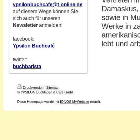
ypsilonbuchcafe@t-online.de
Damaskus,
auf diesem Wege können Sie
sowie in Mu
sich auch für unseren
Werke in za
Newsletter
anmelden!
amerikanis
facebook:
lebt und ar
Ypsilon Buchcafé
twitter:
buchbarista
Druckversion
|
Sitemap
© YPSILON Buchladen & Café GmbH
Diese Homepage wurde mit
IONOS MyWebsite
erstellt.