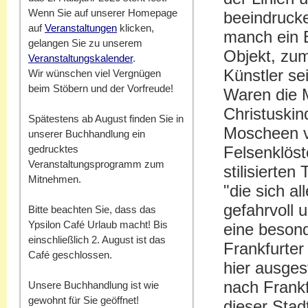
Wenn Sie auf unserer Homepage
beeindrucke
auf
Veranstaltungen
klicken,
manch ein 
gelangen Sie zu unserem
Objekt, zum 
Veranstaltungskalender
.
Künstler se
Wir wünschen viel Vergnügen
beim Stöbern und der Vorfreude!
Waren die M
Christuskin
Spätestens ab August finden Sie in
Moscheen v
unserer Buchhandlung ein
gedrucktes
Felsenklöst
Veranstaltungsprogramm zum
stilisierte
Mitnehmen.
"die sich a
gefahrvoll 
Bitte beachten Sie, dass das
Ypsilon Café Urlaub macht! Bis
eine beson
einschließlich 2. August ist das
Frankfurter
Café geschlossen.
hier ausges
nach Frankf
Unsere Buchhandlung ist wie
gewohnt für Sie geöffnet!
dieser Stad