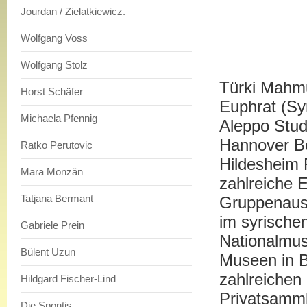
Jourdan / Zielatkiewicz.
Wolfgang Voss
Wolfgang Stolz
Türki Mahmu
Horst Schäfer
Euphrat (Syr
Michaela Pfennig
Aleppo Stud
Hannover B
Ratko Perutovic
Hildesheim 
Mara Monzän
zahlreiche 
Tatjana Bermant
Gruppenauss
im syrische
Gabriele Prein
Nationalmus
Bülent Uzun
Museen in B
zahlreichen
Hildgard Fischer-Lind
Privatsamml
Die Spontis