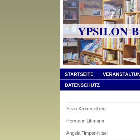
YPSILON Bu
STARTSEITE
VERANSTALTU
DATENSCHUTZ
Silvia Krömmelbein
Hermann Littmann
Angela Timper-Nittel