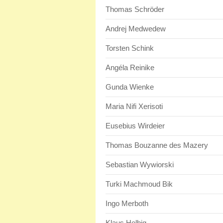
Thomas Schröder
Andrej Medwedew
Torsten Schink
Angéla Reinike
Gunda Wienke
Maria Nifi Xerisoti
Eusebius Wirdeier
Thomas Bouzanne des Mazery
Sebastian Wywiorski
Turki Machmoud Bik
Ingo Merboth
Klaus Helbig