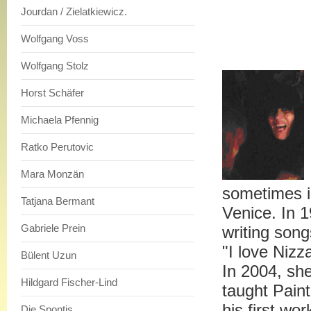
Jourdan / Zielatkiewicz.
Wolfgang Voss
Wolfgang Stolz
Horst Schäfer
Michaela Pfennig
Ratko Perutovic
Mara Monzän
sometimes in
Tatjana Bermant
Venice. In 
Gabriele Prein
writing song
"I love Nizz
Bülent Uzun
In 2004, she
Hildgard Fischer-Lind
taught Paint
his first wor
Die Spontis