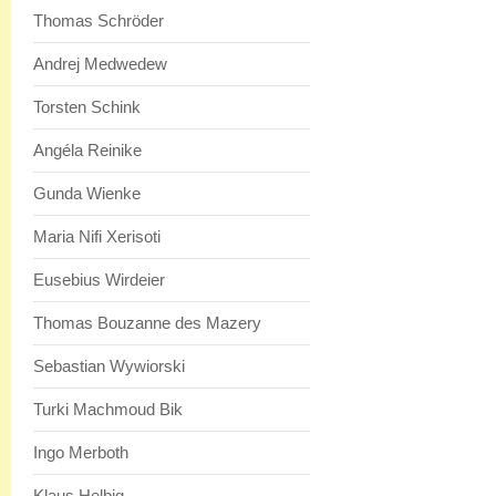
Thomas Schröder
Andrej Medwedew
Torsten Schink
Angéla Reinike
Gunda Wienke
Maria Nifi Xerisoti
Eusebius Wirdeier
Thomas Bouzanne des Mazery
Sebastian Wywiorski
Turki Machmoud Bik
Ingo Merboth
Klaus Helbig