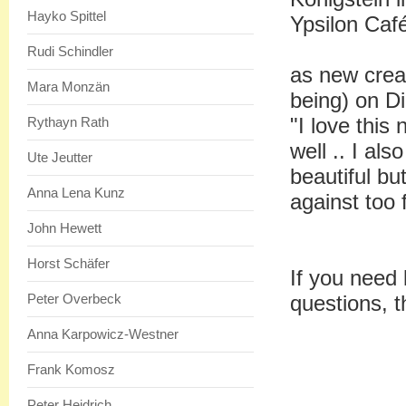
Hayko Spittel
Ypsilon Café
Rudi Schindler
as new crea
Mara Monzän
being) on D
"I love this 
Rythayn Rath
well .. I als
Ute Jeutter
beautiful bu
Anna Lena Kunz
against too f
John Hewett
Horst Schäfer
If you need 
Peter Overbeck
questions, 
Anna Karpowicz-Westner
Frank Komosz
Peter Heidrich