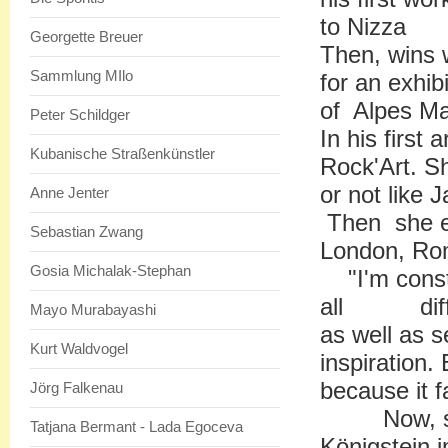
to Nizza
Georgette Breuer
Then, wins w
Sammlung MIlo
for an exhib
of Alpes Ma
Peter Schildger
In his first 
Kubanische Straßenkünstler
Rock'Art. S
or not like J
Anne Jenter
Then she e
Sebastian Zwang
London, Rom
Gosia Michalak-Stephan
"I'm consta
all differe
Mayo Murabayashi
as well as 
Kurt Waldvogel
inspiration. 
because it f
Jörg Falkenau
Now, since
Tatjana Bermant - Lada Egoceva
Königstein i