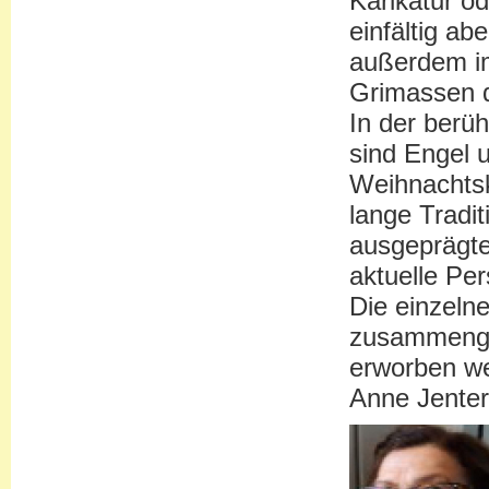
Karikatur od
einfältig ab
außerdem im
Grimassen 
In der berü
sind Engel 
Weihnachtsk
lange Tradi
ausgeprägte
aktuelle Per
Die einzelne
zusammenges
erworben w
Anne Jent