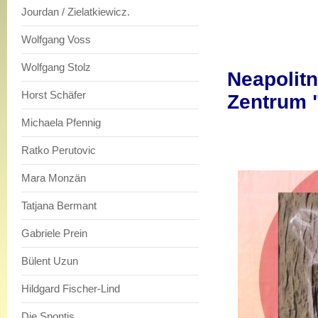
Jourdan / Zielatkiewicz.
Wolfgang Voss
Wolfgang Stolz
Neapolitn
Horst Schäfer
Zentrum 
Michaela Pfennig
Ratko Perutovic
Mara Monzän
Tatjana Bermant
Gabriele Prein
Bülent Uzun
Hildgard Fischer-Lind
Die Spontis