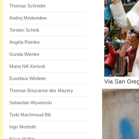
Thomas Schröder
Andrej Medwedew
Torsten Schink
Angéla Reinike
Gunda Wienke
Maria Nifi Xerisoti
Eusebius Wirdeier
Via San Greg
Thomas Bouzanne des Mazery
Sebastian Wywiorski
Turki Machmoud Bik
Ingo Merboth
Klaus Helbig