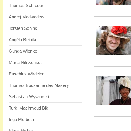
Thomas Schröder
Andrej Medwedew
Torsten Schink
Angéla Reinike
Gunda Wienke
Maria Nifi Xerisoti
Eusebius Wirdeier
Thomas Bouzanne des Mazery
Sebastian Wywiorski
Turki Machmoud Bik
Ingo Merboth
Klaus Helbig