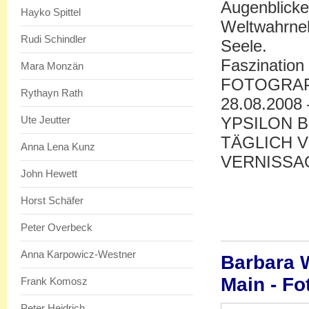
Augenblicke
Hayko Spittel
Weltwahrne
Rudi Schindler
Seele.
Faszination 
Mara Monzän
FOTOGRAP
Rythayn Rath
28.08.2008 
Ute Jeutter
YPSILON 
TÄGLICH VO
Anna Lena Kunz
VERNISSAGE
John Hewett
Horst Schäfer
Peter Overbeck
Anna Karpowicz-Westner
Barbara W
Main - Fo
Frank Komosz
Peter Heidrich