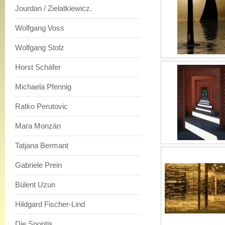
Jourdan / Zielatkiewicz.
Wolfgang Voss
Wolfgang Stolz
Horst Schäfer
Michaela Pfennig
Ratko Perutovic
Mara Monzän
Tatjana Bermant
Gabriele Prein
Bülent Uzun
Hildgard Fischer-Lind
Die Spontis