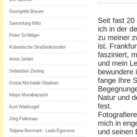
Georgette Breuer
Seit fast 20
Sammlung MIlo
ich in der d
Peter Schildger
zu meiner z
ist. Frankfu
Kubanische Straßenkünstler
fasziniert,
Anne Jenter
und mein Le
bewundere i
Sebastian Zwang
fange Ihre 
Gosia Michalak-Stephan
Begegnungen
Mayo Murabayashi
Natur und de
fest.
Kurt Waldvogel
Fotografiere
Jörg Falkenau
mich in eng
und seinen 
Tatjana Bermant - Lada Egoceva