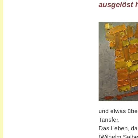
ausgelöst h
und etwas überf
Tansfer.
Das Leben, das
(Wilhelm Salbe