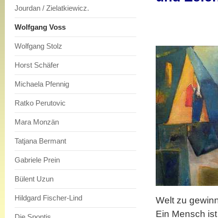
Jourdan / Zielatkiewicz.
Wolfgang Voss
Wolfgang Stolz
Horst Schäfer
Michaela Pfennig
Ratko Perutovic
Mara Monzän
Tatjana Bermant
Gabriele Prein
Bülent Uzun
Hildgard Fischer-Lind
Welt zu gewinne
Ein Mensch ist
Die Spontis