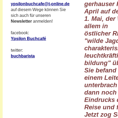
gerhauser K
ypsilonbuchcafe@t-online.de
auf diesem Wege können Sie
April auf d
sich auch für unseren
1. Mai, de
Newsletter
anmelden!
allem in
östlicher R
facebook:
Ypsilon Buchcafé
"wilde Jag
charakteris
twitter:
leuchtkräft
buchbarista
bildung" üb
Sie befand 
einem Leit
unterbrach
dann noch 
Eindrucks 
Reise und 
Jetzt zog 