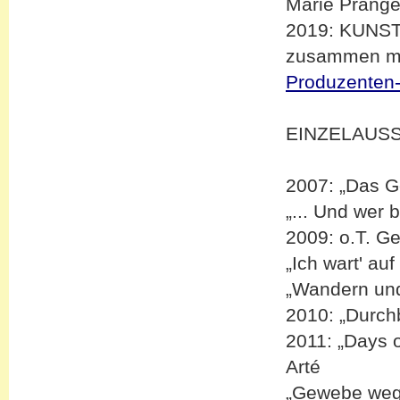
Marie Prang
2019: KUNST
zusammen mi
Produzenten-
EINZELAUS
2007: „Das G
„... Und wer
2009: o.T. G
„Ich wart' a
„Wandern un
2010: „Durchb
2011: „Days o
Arté
„Gewebe weg!