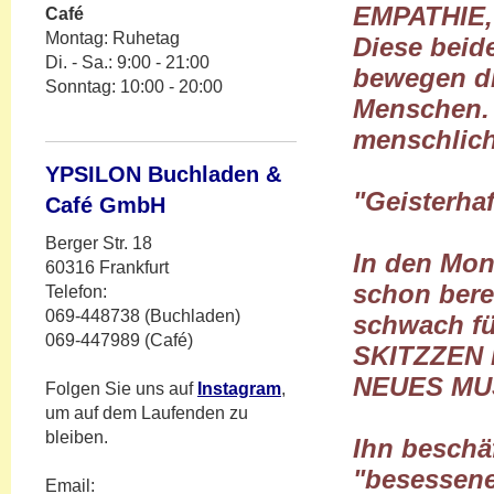
EMPATHIE,
Café
Montag: Ruhetag
Diese beid
Di. - Sa.: 9:00 - 21:00
bewegen d
Sonntag: 10:00 - 20:00
Menschen. 
menschlich
YPSILON Buchladen &
"Geisterha
Café GmbH
Berger Str. 18
In den Mon
60316 Frankfurt
schon bere
Telefon:
069-448738 (Buchladen)
schwach füh
069-447989 (Café)
SKITZZEN
NEUES MUS
Folgen Sie uns auf
Instagram
,
um auf dem Laufenden zu
bleiben.
Ihn beschäf
"besessene
Email: