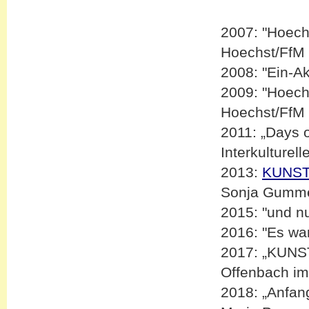
2007: "Hoechs
Hoechst/FfM
2008: "Ein-A
2009: "Hoechs
Hoechst/FfM
2011: „Days o
Interkulturel
2013:
KUNST
Sonja Gummer
2015: "und nun
2016: "Es war
2017: „KUN
Offenbach 
2018: „Anfang