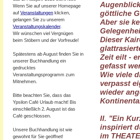
Augenblick
Wenn Sie auf unserer Homepage
göttliche G
auf
Veranstaltungen
klicken,
gelangen Sie zu unserem
Aber sie ke
Veranstaltungskalender
.
Gelegenhei
Wir wünschen viel Vergnügen
Dieser Kair
beim Stöbern und der Vorfreude!
glattrasier
Spätestens ab August finden Sie in
Zeit eilt - 
unserer Buchhandlung ein
gefasst we
gedrucktes
Wie viele d
Veranstaltungsprogramm zum
Mitnehmen.
verpasst ei
wieder ang
Bitte beachten Sie, dass das
Kontinental
Ypsilon Café Urlaub macht! Bis
einschließlich 2. August ist das
Café geschlossen.
II. "Ein Ku
inspiriert 
Unsere Buchhandlung ist wie
im THEATE
gewohnt für Sie geöffnet!