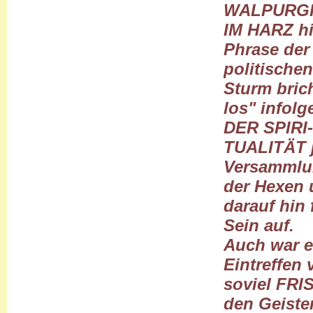
WALPURG
IM HARZ hin
Phrase der
politische
Sturm bric
los" infol
DER SPIRI-
TUALITÄT je
Versamml
der Hexen u
darauf hin 
Sein auf.
Auch war e
Eintreffen 
soviel FRI
den Geiste