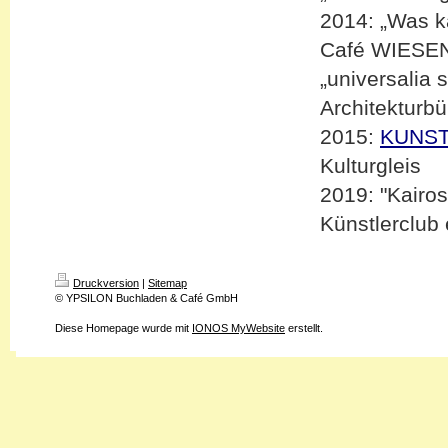
2014: „Was ka
Café WIES
„universalia 
Architektur
2015:
KUNST
Kulturgleis
2019: "Kairos
Künstlerclub
Druckversion
|
Sitemap
© YPSILON Buchladen & Café GmbH
Diese Homepage wurde mit
IONOS MyWebsite
erstellt.