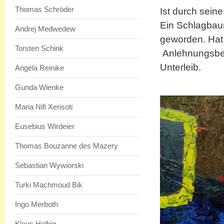
Thomas Schröder
Ist durch sein
Ein Schlagbaum
Andrej Medwedew
geworden. Hat 
Torsten Schink
Anlehnungsbedü
Unterleib.
Angéla Reinike
Gunda Wienke
Maria Nifi Xerisoti
Eusebius Wirdeier
Thomas Bouzanne des Mazery
Sebastian Wywiorski
Turki Machmoud Bik
Ingo Merboth
Klaus Helbig