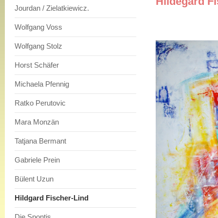
Hildegard F
Jourdan / Zielatkiewicz.
Wolfgang Voss
Wolfgang Stolz
Horst Schäfer
Michaela Pfennig
Ratko Perutovic
Mara Monzän
Tatjana Bermant
Gabriele Prein
Bülent Uzun
Hildgard Fischer-Lind
Die Spontis