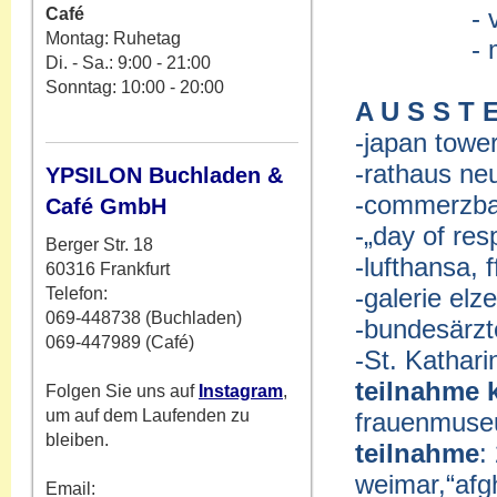
- vhs ras
Café
Montag: Ruhetag
- mal- u.
Di. - Sa.: 9:00 - 21:00
Sonntag: 10:00 - 20:00
A U S S T 
-japan tower
-rathaus ne
YPSILON Buchladen &
-commerzban
Café GmbH
-„day of
resp
Berger Str. 18
-lufthansa, 
60316 Frankfurt
-galerie elz
Telefon:
069-448738 (Buchladen)
-bundesärzt
069-447989 (Café)
-St. Kathar
teilnahme
Folgen Sie uns auf
Instagram
,
um auf dem Laufenden zu
frauenmuse
bleiben.
teilnahme
:
weimar,“afg
Email: