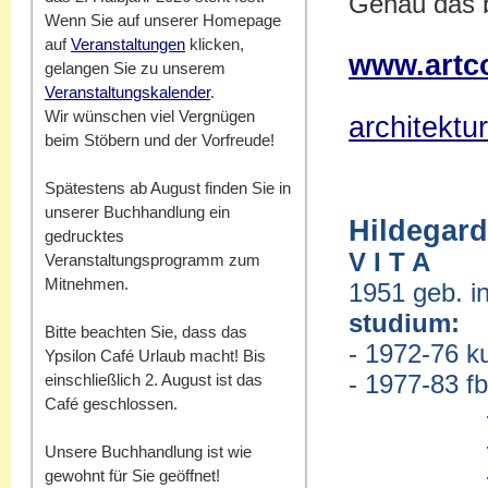
Genau das b
Wenn Sie auf unserer Homepage
auf
Veranstaltungen
klicken,
www.artco
gelangen Sie zu unserem
Veranstaltungskalender
.
Wir wünschen viel Vergnügen
architektu
beim Stöbern und der Vorfreude!
Spätestens ab August finden Sie in
unserer Buchhandlung ein
Hildegard
gedrucktes
V I T A
Veranstaltungsprogramm zum
Mitnehmen.
1951 geb. in
studium:
Bitte beachten Sie, dass das
- 1972-76 ku
Ypsilon Café Urlaub macht! Bis
- 1977-83 fb
einschließlich 2. August ist das
Café geschlossen.
-zeichne
-design:
Unsere Buchhandlung ist wie
-farbtheo
gewohnt für Sie geöffnet!