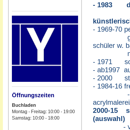
- 1983 dip
künstleris
- 1969-70 p
gründer e
schüler w. 
- 1971 som
- ab1997 au
- 2000 stip
- 1984-16 fr
- ab199
Öffnungszeiten
acrylmalere
Buchladen
2000-15 se
Montag - Freitag: 10:00 - 19:00
(auswahl)
Samstag: 10:00 - 18:00
- v