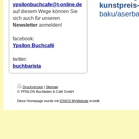
kunstpre
ypsilonbuchcafe@t-online.de
auf diesem Wege können Sie
baku/aserb
sich auch für unseren
Newsletter
anmelden!
facebook:
Ypsilon Buchcafé
twitter:
buchbarista
Druckversion
|
Sitemap
© YPSILON Buchladen & Café GmbH
Diese Homepage wurde mit
IONOS MyWebsite
erstellt.