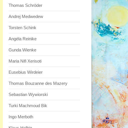
Thomas Schröder
Andrej Medwedew
Torsten Schink
Angéla Reinike
Gunda Wienke
Maria Nifi Xerisoti
Eusebius Wirdeier
Thomas Bouzanne des Mazery
Sebastian Wywiorski
Turki Machmoud Bik
Ingo Merboth
Klaus Helbig