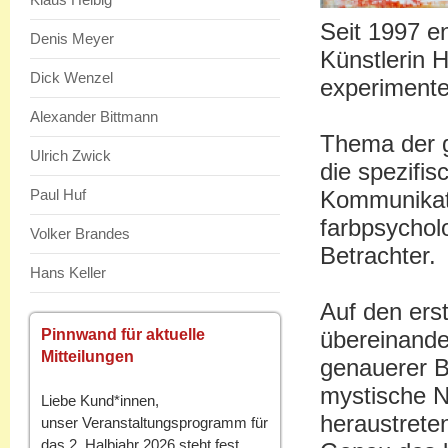
Seit 1997 en
Denis Meyer
Künstlerin 
Dick Wenzel
experimentel
Alexander Bittmann
Thema der gr
Ulrich Zwick
die spezifi
Paul Huf
Kommunikati
farbpsychol
Volker Brandes
Betrachter.
Hans Keller
Auf den ers
Pinnwand für aktuelle
übereinande
Mitteilungen
genauerer B
mystische N
Liebe Kund*innen,
heraustrete
unser Veranstaltungsprogramm für
das 2. Halbjahr 2026 steht fest.