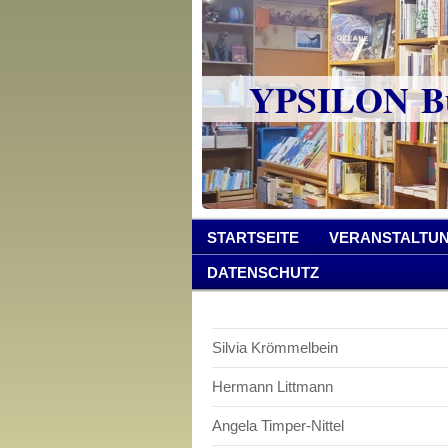
YPSILON Bu
STARTSEITE
VERANSTALTU
DATENSCHUTZ
Silvia Krömmelbein
Hermann Littmann
Angela Timper-Nittel