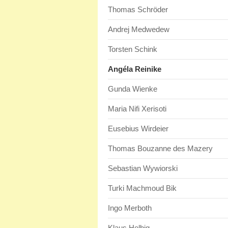
Thomas Schröder
Andrej Medwedew
Torsten Schink
Angéla Reinike
Gunda Wienke
Maria Nifi Xerisoti
Eusebius Wirdeier
Thomas Bouzanne des Mazery
Sebastian Wywiorski
Turki Machmoud Bik
Ingo Merboth
Klaus Helbig