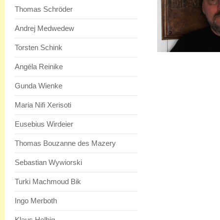
Thomas Schröder
Andrej Medwedew
Torsten Schink
Angéla Reinike
Gunda Wienke
Maria Nifi Xerisoti
Eusebius Wirdeier
Thomas Bouzanne des Mazery
Sebastian Wywiorski
Turki Machmoud Bik
Ingo Merboth
Klaus Helbig